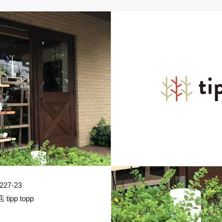
7-23
pp topp