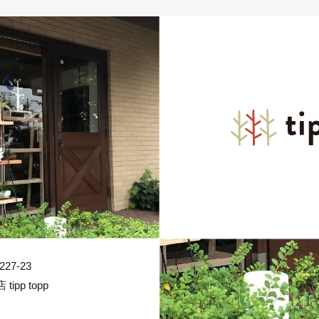
7-23
pp topp