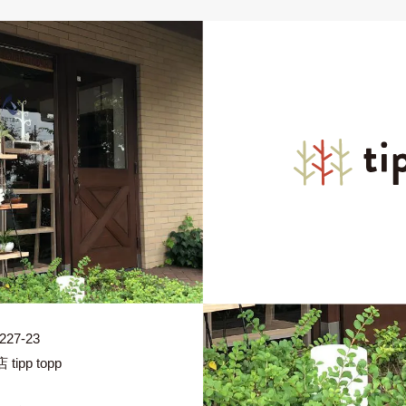
7-23
pp topp