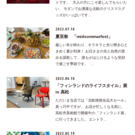
トです。 大人の方にこそ楽しんでもらいた
い、 モダンでお洒落な北欧のクリスマスグ
ッズがいっぱいです…
2023.07.16
夏至祭 「midsommarfest」
厳しい冬が終わり、キラキラと光り輝き心と
きめく夏が到来！ お日さまの光と自然の恵
みを謳歌して、 誰もがはじけるような笑顔
で過ごす季節です。 …
2023.06.10
「フィンランドのライフスタイル」展
in 高松
ただいま当店では「北欧雑貨全品大セール」
真っ只中ですが、 お店が忙しくなる前に、
高松市美術館で開催中の「フィンランド展」
に行ってきました。 エントラ…
2023.05.19