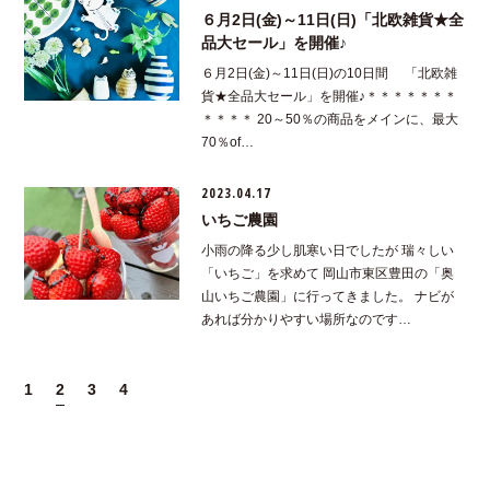
６月2日(金)～11日(日)「北欧雑貨★全
品大セール」を開催♪
６月2日(金)～11日(日)の10日間 「北欧雑
貨★全品大セール」を開催♪＊＊＊＊＊＊＊
＊＊＊＊ 20～50％の商品をメインに、最大
70％of…
2023.04.17
いちご農園
小雨の降る少し肌寒い日でしたが 瑞々しい
「いちご」を求めて 岡山市東区豊田の「奥
山いちご農園」に行ってきました。 ナビが
あれば分かりやすい場所なのです…
1
2
3
4